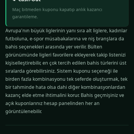
Maç bitmeden kuponu kapatıp anlık kazancı
garantileme.
Avrupa'nın büyük liglerinin yanı sıra alt liglere, kadınlar
futboluna, e-spor müsabakalarına ve niş branşlara da
bahis seçenekleri arasında yer verilir. Bülten
görünümünde ligleri favorilere ekleyerek takip listenizi
kişiselleştirebilir, en çok tercih edilen bahis türlerini üst
sıralarda görebilirsiniz. Sistem kuponu seçeneği ile
birden fazla kombinasyonu tek seferde oluşturmak, tek
bir tahminde hata olsa dahi diğer kombinasyonlardan
kazanç elde etme ihtimalini korur. Bahis geçmişiniz ve
açık kuponlarınız hesap panelinden her an
görüntülenebilir.