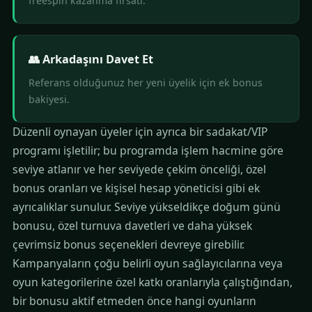
freespin kazanma fırsatı.
👥 Arkadaşını Davet Et
Referans olduğunuz her yeni üyelik için ek bonus
bakiyesi.
Düzenli oynayan üyeler için ayrıca bir sadakat/VIP
programı işletilir; bu programda işlem hacmine göre
seviye atlanır ve her seviyede çekim önceliği, özel
bonus oranları ve kişisel hesap yöneticisi gibi ek
ayrıcalıklar sunulur. Seviye yükseldikçe doğum günü
bonusu, özel turnuva davetleri ve daha yüksek
çevrimsiz bonus seçenekleri devreye girebilir.
Kampanyaların çoğu belirli oyun sağlayıcılarına veya
oyun kategorilerine özel katkı oranlarıyla çalıştığından,
bir bonusu aktif etmeden önce hangi oyunların