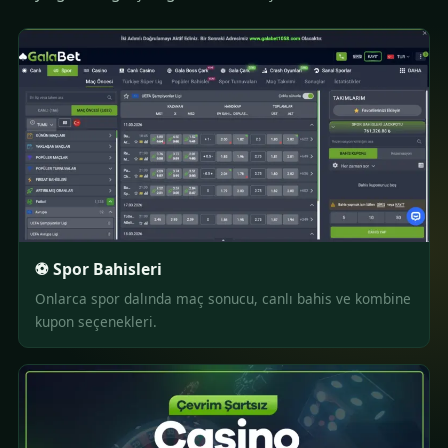
⚽ Spor Bahisleri
Onlarca spor dalında maç sonucu, canlı bahis ve kombine
kupon seçenekleri.