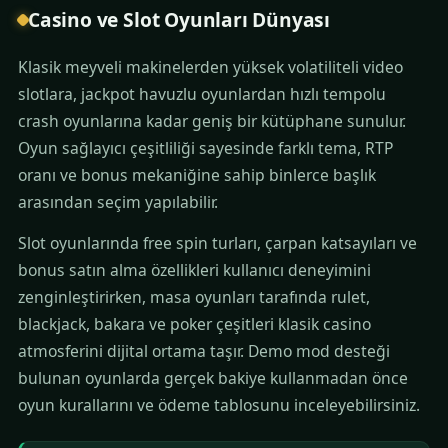
Casino ve Slot Oyunları Dünyası
Klasik meyveli makinelerden yüksek volatiliteli video
slotlara, jackpot havuzlu oyunlardan hızlı tempolu
crash oyunlarına kadar geniş bir kütüphane sunulur.
Oyun sağlayıcı çeşitliliği sayesinde farklı tema, RTP
oranı ve bonus mekaniğine sahip binlerce başlık
arasından seçim yapılabilir.
Slot oyunlarında free spin turları, çarpan katsayıları ve
bonus satın alma özellikleri kullanıcı deneyimini
zenginleştirirken, masa oyunları tarafında rulet,
blackjack, bakara ve poker çeşitleri klasik casino
atmosferini dijital ortama taşır. Demo mod desteği
bulunan oyunlarda gerçek bakiye kullanmadan önce
oyun kurallarını ve ödeme tablosunu inceleyebilirsiniz.