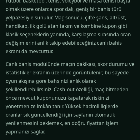
Futbol, basketbol, tenis, voleybol ve masa tenisi başta
olmak üzere onlarca spor dalı, geniş bir bahis türü
yelpazesiyle sunulur. Maç sonucu, çifte şans, alt/üst,
handikap, ilk golü atan takım ve kombine kupon gibi
klasik seçeneklerin yanında, karşılaşma sırasında oran
değişimlerini anlık takip edebileceğiniz canlı bahis
ekranı da mevcuttur.
Canlı bahis modülünde maçın dakikası, skor durumu ve
istatistikler ekranın üzerinde görüntülenir; bu sayede
oyun akışına göre bahsinizi anlık olarak
şekillendirebilirsiniz. Cash-out özelliği, maç bitmeden
önce mevcut kuponunuzu kapatarak riskinizi
yönetmenize imkân tanır. Yüksek hacimli liglerde
oranlar sık güncellendiği için sayfanın otomatik
yenilenmesini beklemek, en doğru fiyattan işlem
yapmanızı sağlar.