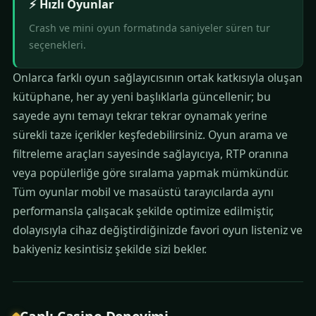
⚡ Hızlı Oyunlar
Crash ve mini oyun formatında saniyeler süren tur
seçenekleri.
Onlarca farklı oyun sağlayıcısının ortak katkısıyla oluşan
kütüphane, her ay yeni başlıklarla güncellenir; bu
sayede aynı temayı tekrar tekrar oynamak yerine
sürekli taze içerikler keşfedebilirsiniz. Oyun arama ve
filtreleme araçları sayesinde sağlayıcıya, RTP oranına
veya popülerliğe göre sıralama yapmak mümkündür.
Tüm oyunlar mobil ve masaüstü tarayıcılarda aynı
performansla çalışacak şekilde optimize edilmiştir,
dolayısıyla cihaz değiştirdiğinizde favori oyun listeniz ve
bakiyeniz kesintisiz şekilde sizi bekler.