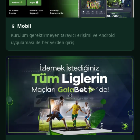
📱 Mobil
Kurulum gerektirmeyen tarayıcı erişimi ve Android
uygulaması ile her yerden giriş.