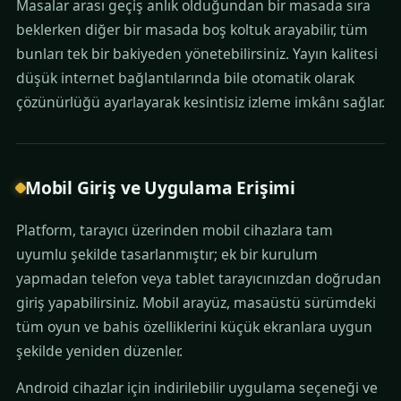
Masalar arası geçiş anlık olduğundan bir masada sıra
beklerken diğer bir masada boş koltuk arayabilir, tüm
bunları tek bir bakiyeden yönetebilirsiniz. Yayın kalitesi
düşük internet bağlantılarında bile otomatik olarak
çözünürlüğü ayarlayarak kesintisiz izleme imkânı sağlar.
Mobil Giriş ve Uygulama Erişimi
Platform, tarayıcı üzerinden mobil cihazlara tam
uyumlu şekilde tasarlanmıştır; ek bir kurulum
yapmadan telefon veya tablet tarayıcınızdan doğrudan
giriş yapabilirsiniz. Mobil arayüz, masaüstü sürümdeki
tüm oyun ve bahis özelliklerini küçük ekranlara uygun
şekilde yeniden düzenler.
Android cihazlar için indirilebilir uygulama seçeneği ve