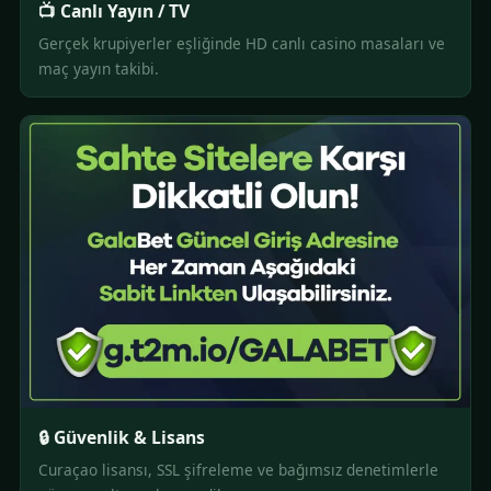
📺 Canlı Yayın / TV
Gerçek krupiyerler eşliğinde HD canlı casino masaları ve
maç yayın takibi.
🔒 Güvenlik & Lisans
Curaçao lisansı, SSL şifreleme ve bağımsız denetimlerle