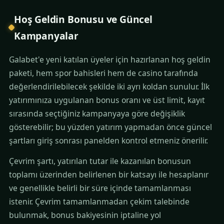
Hoş Geldin Bonusu ve Güncel
Kampanyalar
Galabet'e yeni katılan üyeler için hazırlanan hoş geldin
paketi, hem spor bahisleri hem de casino tarafında
değerlendirilebilecek şekilde iki ayrı koldan sunulur. İlk
yatırımınıza uygulanan bonus oranı ve üst limit, kayıt
sırasında seçtiğiniz kampanyaya göre değişiklik
gösterebilir; bu yüzden yatırım yapmadan önce güncel
şartları giriş sonrası panelden kontrol etmeniz önerilir.
Çevrim şartı, yatırılan tutar ile kazanılan bonusun
toplamı üzerinden belirlenen bir katsayı ile hesaplanır
ve genellikle belirli bir süre içinde tamamlanması
istenir. Çevrim tamamlanmadan çekim talebinde
bulunmak, bonus bakiyesinin iptaline yol